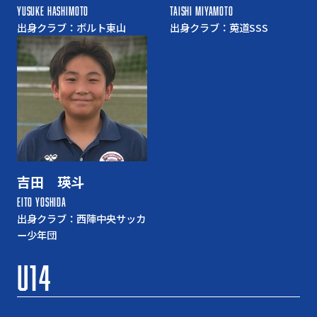
YUSUKE HASHIMOTO
TAISHI MIYAMOTO
出身クラブ：ボルト東山
出身クラブ：莵道SSS
吉田 瑛斗
EITO YOSHIDA
出身クラブ：西陣中央サッカ
ー少年団
U14