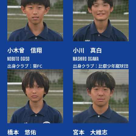
小木曾 信翔
小川 真白
NOBUTO OGISO
MASHIRO OGAWA
出身クラブ：葵FC
出身クラブ：比叡少年蹴球団
橋本 悠佑
宮本 大維志