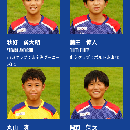
秋好 勇太朗
藤田 修人
YUTARO AKIYOSHI
SHUTO FUJITA
出身クラブ：東宇治グーニー
出身クラブ：ボルト東山FC
ズFC
丸山 湊
岡野 榮汰