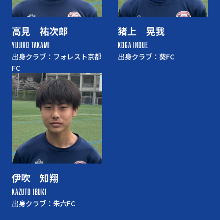
高見 祐次郎
猪上 晃我
YUJIRO TAKAMI
KOGA INOUE
出身クラブ：フォレスト京都
出身クラブ：葵FC
FC
伊吹 知翔
KAZUTO IBUKI
出身クラブ：朱六FC