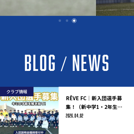
BLOG / NEWS
クラブ情報
RÊVE FC｜新入団選手募
集！（新中学1・2年生対
2026.04,02
象）