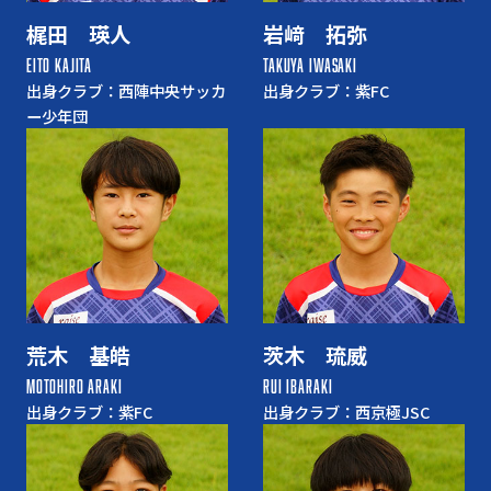
梶田 瑛人
岩﨑 拓弥
EITO KAJITA
TAKUYA IWASAKI
出身クラブ：西陣中央サッカ
出身クラブ：紫FC
ー少年団
荒木 基皓
茨木 琉威
MOTOHIRO ARAKI
RUI IBARAKI
出身クラブ：紫FC
出身クラブ：西京極JSC