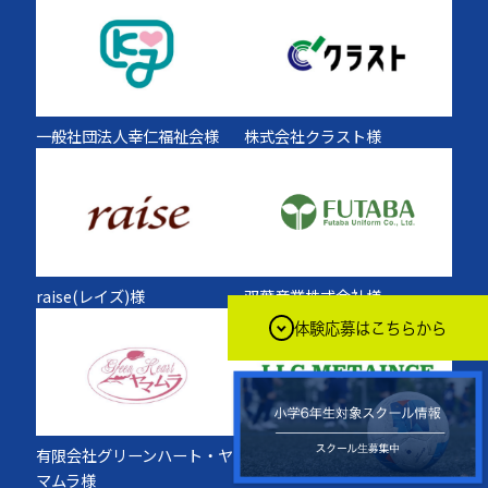
一般社団法人幸仁福祉会様
株式会社クラスト様
raise(レイズ)様
双葉産業株式会社様
体験応募はこちらから
有限会社グリーンハート・ヤ
合同会社メタインス様
マムラ様