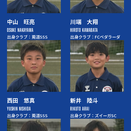
中山 旺亮
川端 大翔
OSUKE NAKAYAMA
HIROTO KAWABATA
出身クラブ：莵道SSS
出身クラブ：FCペダラーダ
西田 悠真
新井 陸斗
YUSHIN NISHIDA
RIKUTO ARAI
出身クラブ：莵道SSS
出身クラブ：ズイーガSC