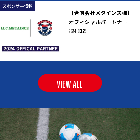
スポンサー情報
【合同会社メタインス様】
オフィシャルパートナー決
2024.03,25
定のお知らせ
VIEW ALL