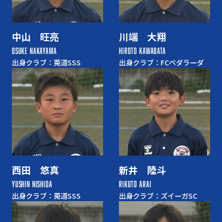
中山 旺亮
川端 大翔
OSUKE NAKAYAMA
HIROTO KAWABATA
出身クラブ：莵道SSS
出身クラブ：FCペダラーダ
西田 悠真
新井 陸斗
YUSHIN NISHIDA
RIKUTO ARAI
出身クラブ：莵道SSS
出身クラブ：ズイーガSC