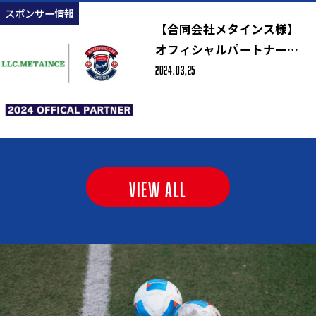
スポンサー情報
【合同会社メタインス様】
オフィシャルパートナー決
2024.03,25
定のお知らせ
VIEW ALL