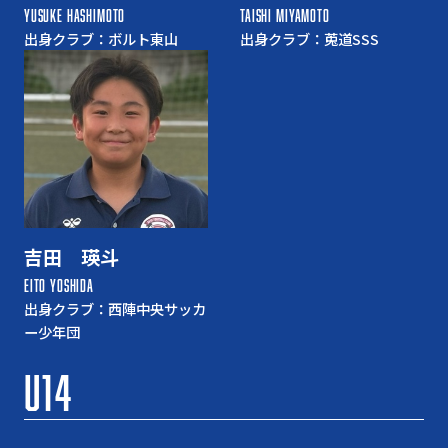
YUSUKE HASHIMOTO
TAISHI MIYAMOTO
出身クラブ：ボルト東山
出身クラブ：莵道SSS
吉田 瑛斗
EITO YOSHIDA
出身クラブ：西陣中央サッカ
ー少年団
U14