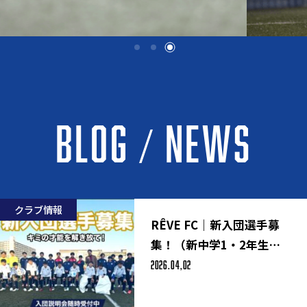
BLOG / NEWS
クラブ情報
RÊVE FC｜新入団選手募
集！（新中学1・2年生対
2026.04,02
象）