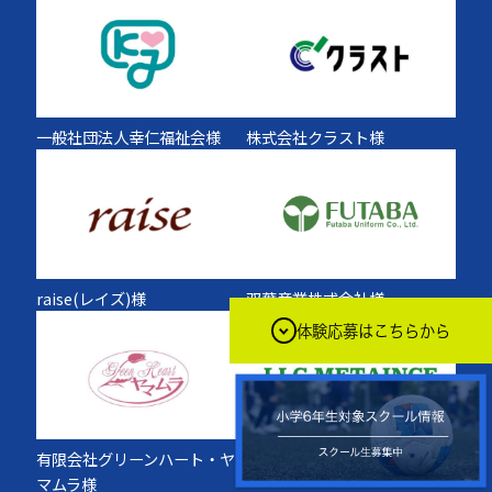
一般社団法人幸仁福祉会様
株式会社クラスト様
raise(レイズ)様
双葉産業株式会社様
体験応募はこちらから
有限会社グリーンハート・ヤ
合同会社メタインス様
マムラ様