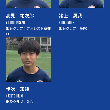
高見 祐次郎
猪上 晃我
YUJIRO TAKAMI
KOGA INOUE
出身クラブ：フォレスト京都
出身クラブ：葵FC
FC
伊吹 知翔
KAZUTO IBUKI
出身クラブ：朱六FC