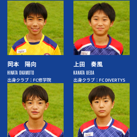
岡本 陽向
上田 奏風
HINATA OKAMOTO
KANATA UEDA
出身クラブ：FC修学院
出身クラブ：FC DIVERTYS