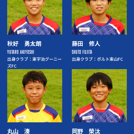
秋好 勇太朗
藤田 修人
YUTARO AKIYOSHI
SHUTO FUJITA
出身クラブ：東宇治グーニー
出身クラブ：ボルト東山FC
ズFC
丸山 湊
岡野 榮汰