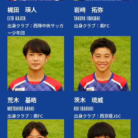
梶田 瑛人
岩﨑 拓弥
EITO KAJITA
TAKUYA IWASAKI
出身クラブ：西陣中央サッカ
出身クラブ：紫FC
ー少年団
荒木 基皓
茨木 琉威
MOTOHIRO ARAKI
RUI IBARAKI
出身クラブ：紫FC
出身クラブ：西京極JSC