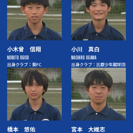
小木曾 信翔
小川 真白
NOBUTO OGISO
MASHIRO OGAWA
出身クラブ：葵FC
出身クラブ：比叡少年蹴球団
橋本 悠佑
宮本 大維志